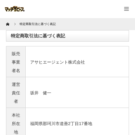
Home
特定商取引法に基づく表記
特定商取引法に基づく表記
販売
事業
アサヒエージェント株式会社
者名
運営
責任
坂井 健一
者
本社
所在
福岡県那珂川市道善2丁目17番地
地