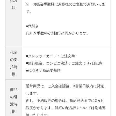
払方
※ お振込手数料はお客様のご負担でお願いしま
法
す。
●代引き
代引き手数料が別途324円かかります。
代金
■クレジットカード：ご注文時
の支
■銀行振込、コンビニ決済：ご注文より7日以内
払時
■代引き：商品受領時
期
通常商品は、ご入金確認後、3営業日以内に発送
商品
します。
の引
但し、予約販売の場合は、商品発送までに2ヵ月
渡時
程度かかります。詳細の納品日については別途連
期
絡いたします。