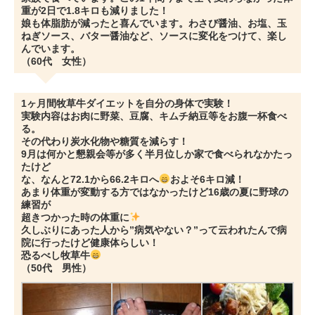
重が2日で1.8キロも減りました！
娘も体脂肪が減ったと喜んでいます。わさび醤油、お塩、玉
ねぎソース、バター醤油など、ソースに変化をつけて、楽し
んでいます。
（60代 女性）
1ヶ月間牧草牛ダイエットを自分の身体で実験！
実験内容はお肉に野菜、豆腐、キムチ納豆等をお腹一杯食べ
る。
その代わり炭水化物や糖質を減らす！
9月は何かと懇親会等が多く半月位しか家で食べられなかたっ
たけど
な、なんと72.1から66.2キロへ
およそ6キロ減！
あまり体重が変動する方ではなかったけど16歳の夏に野球の
練習が
超きつかった時の体重に
久しぶりにあった人から”病気やない？”って云われたんで病
院に行ったけど健康体らしい！
恐るべし牧草牛
（50代 男性）